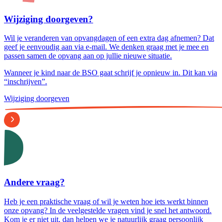
Wijziging doorgeven?
Wil je veranderen van opvangdagen of een extra dag afnemen? Dat
geef je eenvoudig aan via e-mail. We denken graag met je mee en
passen samen de opvang aan op jullie nieuwe situatie.
Wanneer je kind naar de BSO gaat schrijf je opnieuw in. Dit kan via
“inschrijven”.
Wijziging doorgeven
Andere vraag?
Heb je een praktische vraag of wil je weten hoe iets werkt binnen
onze opvang? In de veelgestelde vragen vind je snel het antwoord.
Kom je er niet uit, dan helpen we je natuurlijk graag persoonlijk