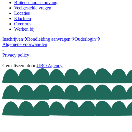
Buitenschoolse opvang
Veelgestelde vragen
Locaties
Klachten
Over ons
Werken bij
Inschrijven
Rondleiding aanvragen
Ouderlogin
Algemene voorwaarden
-
Privacy policy
-
Gerealiseerd door
UBO Agency