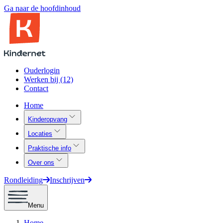
Ga naar de hoofdinhoud
Ouderlogin
Werken bij (12)
Contact
Home
Kinderopvang
Locaties
Praktische info
Over ons
Rondleiding
Inschrijven
Menu
Home