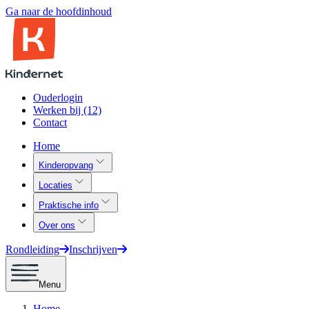
Ga naar de hoofdinhoud
Ouderlogin
Werken bij (12)
Contact
Home
Kinderopvang
Locaties
Praktische info
Over ons
Rondleiding
Inschrijven
Menu
Home