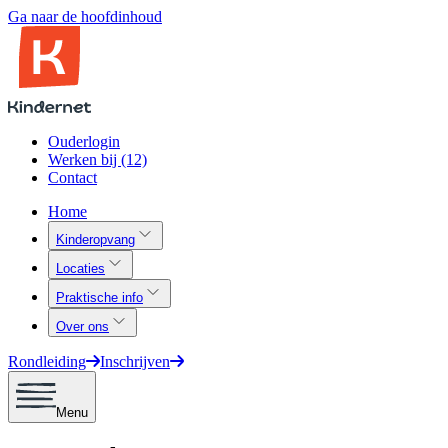
Ga naar de hoofdinhoud
Ouderlogin
Werken bij (12)
Contact
Home
Kinderopvang
Locaties
Praktische info
Over ons
Rondleiding
Inschrijven
Menu