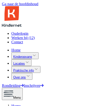
Ga naar de hoofdinhoud
Ouderlogin
Werken bij (12)
Contact
Home
Kinderopvang
Locaties
Praktische info
Over ons
Rondleiding
Inschrijven
Menu
Home