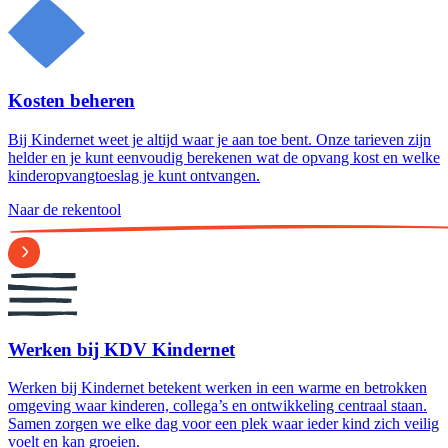
Kosten beheren
Bij Kindernet weet je altijd waar je aan toe bent. Onze tarieven zijn
helder en je kunt eenvoudig berekenen wat de opvang kost en welke
kinderopvangtoeslag je kunt ontvangen.
Naar de rekentool
Werken bij KDV Kindernet
Werken bij Kindernet betekent werken in een warme en betrokken
omgeving waar kinderen, collega’s en ontwikkeling centraal staan.
Samen zorgen we elke dag voor een plek waar ieder kind zich veilig
voelt en kan groeien.