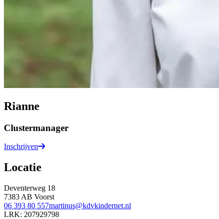
Rianne
Clustermanager
Inschrijven
Locatie
Deventerweg 18
7383 AB Voorst
06 393 80 557
martinus@kdvkindernet.nl
LRK:
207929798