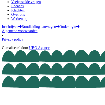
Veelgestelde vragen
Locaties
Klachten
Over ons
Werken bij
Inschrijven
Rondleiding aanvragen
Ouderlogin
Algemene voorwaarden
-
Privacy policy
-
Gerealiseerd door
UBO Agency