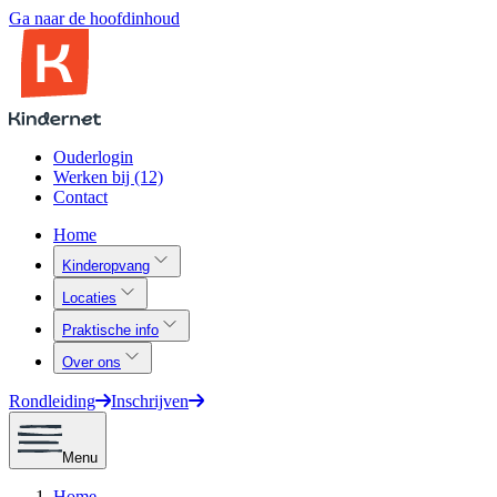
Ga naar de hoofdinhoud
Ouderlogin
Werken bij (12)
Contact
Home
Kinderopvang
Locaties
Praktische info
Over ons
Rondleiding
Inschrijven
Menu
Home