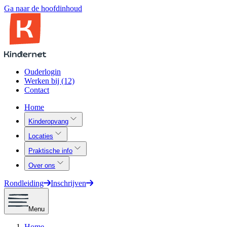
Ga naar de hoofdinhoud
Ouderlogin
Werken bij (12)
Contact
Home
Kinderopvang
Locaties
Praktische info
Over ons
Rondleiding
Inschrijven
Menu
Home