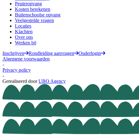
Peuteropvang
Kosten berekenen
Buitenschoolse opvang
Veelgestelde vragen
Locaties
Klachten
Over ons
Werken bij
Inschrijven
Rondleiding aanvragen
Ouderlogin
Algemene voorwaarden
-
Privacy policy
-
Gerealiseerd door
UBO Agency