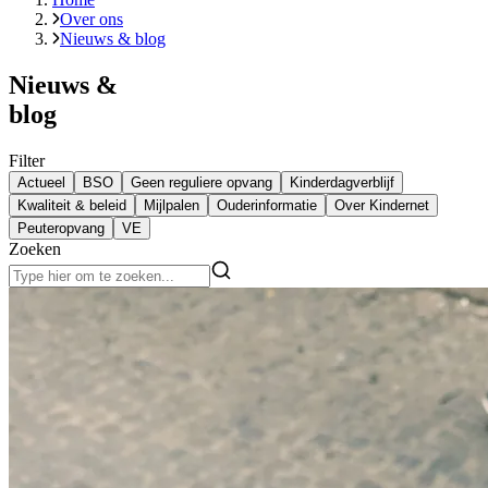
Over ons
Nieuws & blog
Nieuws &
blog
Filter
Actueel
BSO
Geen reguliere opvang
Kinderdagverblijf
Kwaliteit & beleid
Mijlpalen
Ouderinformatie
Over Kindernet
Peuteropvang
VE
Zoeken