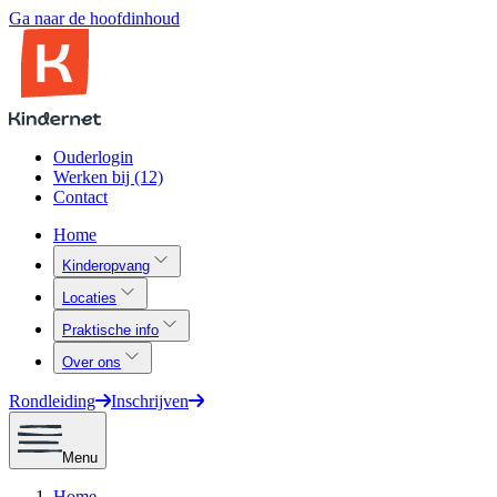
Ga naar de hoofdinhoud
Ouderlogin
Werken bij (12)
Contact
Home
Kinderopvang
Locaties
Praktische info
Over ons
Rondleiding
Inschrijven
Menu
Home